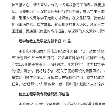
神直抵人心、催人奋进。作为一名高校教育工作者，我更加
切。我将把百年沉淀的红色基因与信仰力量，融入学生日常
进，引领人文青年学子走出方寸课堂，在文化研习、社会实
优化崇德向善、笃学求真、薪火相继的育人环境，激励人文
国建设、民族复兴伟业的笃行担当，以深厚的人文素养与蓬
理学院教工数学党支部书记 叶 昌
观看庆祝中国共产党成立105周年大会，“七一勋章”获得
五”计划到如今“十五五”开局，70余年来她始终扎根科研一
产党105年的不懈奋斗，历经磨难，斗志弥坚”。作为数学
的“源头活水”。我将践行总书记关于党的建设的重要思想，
量党建引领学科发展，发挥党员先锋模范作用，将党的政治
任务，做“经师”与“人师”的统一者，将科研实践融入人才培
信息工程学院专职组织员 邢佳佳
观看建党105周年大会直播，习近平总书记的讲话高屋建