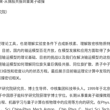
束-从偶极共振到重离子碰撞
究院）
理论工具，也是理解实验室条件下合成新核素、理解致密核物质
。目前，国内的输运模型百花齐放，在模型发展和应用方面取得了
绍输运模型的理论基础、目前的挑战以及我们在解决输运模型的这
用输运模型如何理解同位旋矢量巨偶极共振、同位旋扩散、质子中
束3倍饱和密度以内的状态方程。最后展示目前输运理论计算中发现
碰撞密切相关。
究院研究员、博士生导师、中核集团科技带头人。1999年于北
年于中国原子能科学研究院获理学博士学位。长期从事重离子碰撞微
程、机器学习与量子计算在核物理中的应用等方向的研究。在Phys
s.、Sci. China-Phys. Mech. Astron.、Chin. Phys. C、Nucl. Sci. Tech