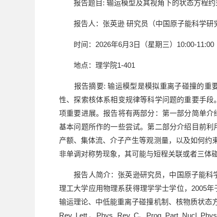
报告题目: 输运模型及其视角下的状态方程约
报告人：张英逊 研究员（中国原子能科学研
时间：2026年6月3日（星期三）10:00-11:00
地点：理学院1-401
报告摘要: 输运模型是模拟重离子碰撞的重要
性、探索核体系相变规律等科学问题的重要手段
项重要进展。报告将有两部分：第一部分简单介
基本问题所作的一些尝试。第二部分介绍目前利
产额、集体流、介子产生等观测量，以及如何约
非单调对称势现象，其可能与短程关联或者三体
报告人简介：张英逊研究员，中国原子能科学研
理工大学应用物理系获得理学学士学位，2005
输运理论、中低能重离子碰撞机制、核物质状态方
Rev. Lett.、Phys. Rev. C、Prog. Part. Nucl. Phy