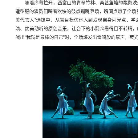
随着序幕拉开，西塞山的青翠竹林、桑基鱼塘的粼粼波光
造型服的演员们踩着欢快的鼓点蹦跳登场，瞬间点燃了全场
美代言人”选拔中，从盲目模仿他人到发现自身闪光点、学
演、优美动听的原创音乐，让台下的小观众看得目不转睛，
喊出“我就是最棒的自己”时，全场爆发出雷鸣般的掌声，荧