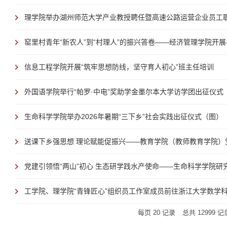
理学院举办湖州师范大学产业教授聘任暨高速公路运营企业员工职业
窑里村青年“新农人”到“村理人”的振兴答卷——经济管理学院开展暑
信息工程学院开展“筑牢思想防线，坚守育人初心”班主任培训
外国语学院举行“帕罗·中电”奖助学金墨尔本大学访学团出征仪式
生命科学学院举办2026年暑期“三下乡”社会实践出征仪式（图）
送课下乡强思想 理论赋能促振兴——教育学院（教师教育学院）党
党建引领悟“两山”初心 生态研学践水产使命——生命科学学院研究
工学院、理学院“青锋匠心”组织员工作室成员前往浙江大学数学科学
每页
20
记录
总共
12999
记