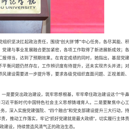
组织坚决扛起政治责任，围绕“创大拼‘博’”中心任务，各尽其能、
、党建与事业发展融合更加紧密，各项工作取得了新进展新成效；
汇报得当，达到了预期效果。在肯定成绩的同时，她指出，基层党
不平衡问题仍然存在，工作辨识度有待提升，还未实现齐头并进；
师风建设需要进一步提升等，要求各级党组织直面问题、正视差距
是要突出政治建设，筑牢思想根基，牢牢牵住政治建设这个“牛
用习近平新时代中国特色社会主义思想铸魂育人。二是要聚焦中心
中心任务，深入实施党建强院、“四个融合”和党支部建设提升三大行动，
责，推动工作落实，牢记“抓好党建就是最大政绩”，切实履行主体
廉政建设，持续营造风清气正的政治生态。